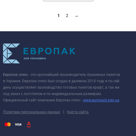
1
2
→
Европак плюс
- это крупнейший производитель бумажных пакетов
в Украине. Европак плюс был создан в далеком 2010 году и по сей
день осуществляет производство готовых пакетов крафт, а так же
под заказ с логотипом и по индивидуальным размерам.
Официальный сайт компании Европак плюс -
www.europack.kiev.ua
.
|
Политика персональных данных
Карта сайта