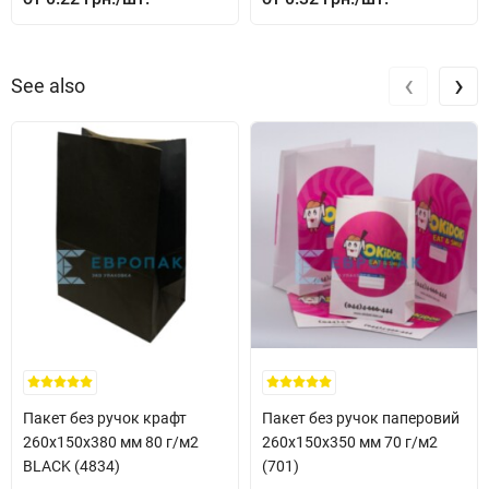
Властивості паперу
повітропроникність;
‹
›
See also
міцність і практичність;
невисока собівартість;
гіпоаллергенність;
екологічне виробництво без домішок агресивних токсинів і
хімікатів.
Пакет без ручок крафт
Пакет без ручок паперовий
260x150x380 мм 80 г/м2
260x150x350 мм 70 г/м2
BLACK (4834)
(701)