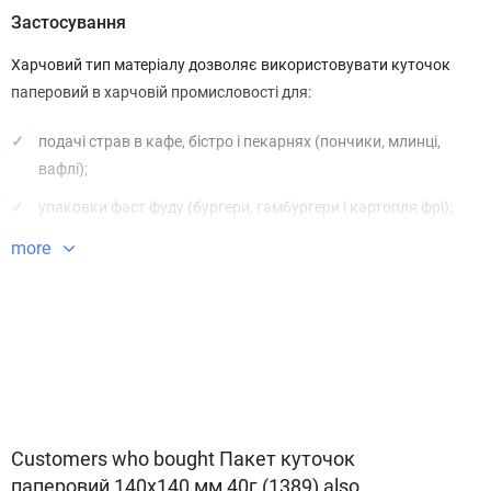
Застосування
Харчовий тип матеріалу дозволяє використовувати куточок
паперовий в харчовій промисловості для:
подачі страв в кафе, бістро і пекарнях (пончики, млинці,
вафлі);
упаковки фаст фуду (бургери, гамбургери і картопля фрі);
доставки їжі;
more
упаковки невеликих презентів та аксесуарів.
Особливості
тип пакету - куточок;
універсальна упаковка для фаст-фуду та солодощів;
Customers who bought Пакет куточок
матеріал - вторинний крафт;
паперовий 140x140 мм 40г (1389) also