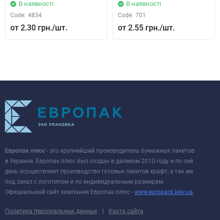
В наявності
В наявності
Code:
4834
Code:
701
2.30 грн.
2.55 грн.
Европак плюс
- это крупнейший производитель бумажных пакетов
в Украине. Европак плюс был создан в далеком 2010 году и по сей
день осуществляет производство готовых пакетов крафт, а так же
под заказ с логотипом и по индивидуальным размерам.
Официальный сайт компании Европак плюс -
www.europack.kiev.ua
.
|
Политика персональных данных
Карта сайта