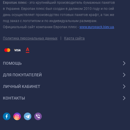
Европак плюс
- это крупнейший производитель бумажных пакетов
паперовими пакетами.
в Украине. Европак плюс был создан в далеком 2010 году и по сей
Також варто відзначити, що даний паперовий пакет
день осуществляет производство готовых пакетов крафт, а так же
под заказ с логотипом и по индивидуальным размерам.
екологічний на всі 100%, бо не має всередині ламінованого
Официальный сайт компании Европак плюс -
www.europack.kiev.ua
.
шару або стійкого до жиру напилення!
|
Политика персональных данных
Карта сайта
ПОМОЩЬ
ДЛЯ ПОКУПАТЕЛЕЙ
ЛИЧНЫЙ КАБИНЕТ
КОНТАКТЫ