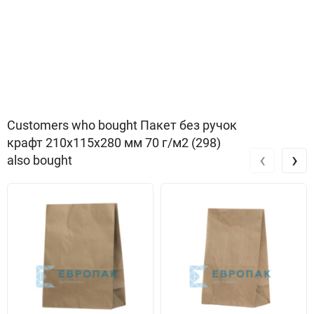
випічки.
У закладах фаст-фуд оптимальний варіант для упаковки на
винос комплексного меню середнього розміру.
Також можна використовувати для упаковки, одягу,
нижньої білизни, легких аксесуарів.
Customers who bought Пакет без ручок
Особливості
крафт 210x115x280 мм 70 г/м2 (298)
‹
›
also bought
використовується світовою мережею фаст-фуда McDonald`s;
щільність 50 г / м2 (середня щільність);
призначений для доставки їжі (низька вантажопідйомність);
виготовляється з вторинного крафт паперу (економічно
вигідна вартість);
наявність прямокутного дна.
Рекомендації