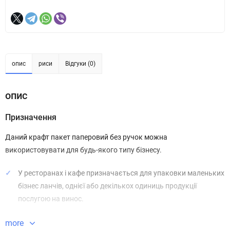
опис
риси
Відгуки (0)
опис
Призначення
Даний крафт пакет паперовий без ручок можна
використовувати для будь-якого типу бізнесу.
У ресторанах і кафе призначається для упаковки маленьких
бізнес ланчів, однієї або декількох одиниць продукції
послугою на винос.
У пекарнях призначається для упаковки хліба та
more
хлібобулочних виробів, можна помістити кілька одиниць