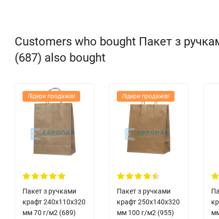
наявність прямокутного дна;
матеріал - папір крафт;
щільність 70 г / м2;
Customers who bought Пакет з ручка
первинний папір целюлозного походження;
(687) also bought
зберігає тепло;
харчовий матеріал (для упаковки продуктів харчування та 
Лідери продажів!
Лідери продажів!
розмір 220 х 180 х 85 мм;
ручки паперові кручені;
колір бурий;
Рекомендації
використовувати в якості додаткової упаковки для жирних
Пакет з ручками
Пакет з ручками
Па
підходить для упаковки пляшок вина та іншого алкоголю (з
крафт 240x110x320
крафт 250x140x320
кр
мм 70 г/м2 (689)
мм 100 г/м2 (955)
мм
для багаторазового використання;