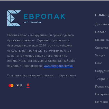
ПОМОЩ
Доставк
Оплата
Европак плюс
- это крупнейший производитель
Контакт
бумажных пакетов в Украине. Европак плюс
был создан в далеком 2010 году и по сей день
Система 
осуществляет производство готовых пакетов
Услуги
крафт, а так же под заказ с логотипом и по
индивидуальным размерам. Официальный сайт
Блог
компании Европак плюс -
www.europack.kiev.ua
.
Сотрудни
|
Политика персональных данных
Карта сайта
10 причи
Политик
Интернет
Магазин 