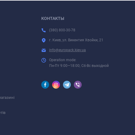
КОНТАКТЫ
(380) 800-30-78
г. Киев, ул. Викентия Хвойки, 21
info@europack.kiev.ua
Operation mode:
Пн-Пт 9:00—18:00; Сб-Вс выходной
магазині
тів