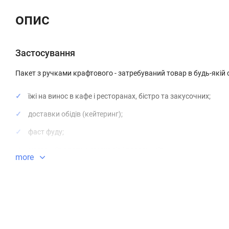
опис
Застосування
Пакет з ручками крафтового - затребуваний товар в будь-якій 
їжі на винос в кафе і ресторанах, бістро та закусочних;
доставки обідів (кейтеринг);
фаст фуду;
магазинів одягу, аксесуарів і подарунків;
more
як брендованих пакетів.
Особливості
тип товару - пакет з ручками