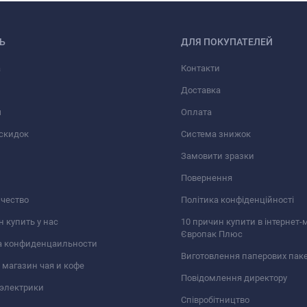
Ь
ДЛЯ ПОКУПАТЕЛЕЙ
а
Контакти
Доставка
ы
Оплата
скидок
Система знижок
Замовити зразки
Повернення
чество
Політика конфіденційності
н купить у нас
10 причин купити в інтернет-
Європак Плюс
а конфиденцаильности
Виготовлення паперових паке
 магазин чая и кофе
Повідомлення директору
электрики
Співробітництво