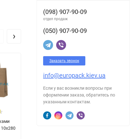
(098) 907-90-09
отдел продаж
(050) 907-90-09
›
Заказать звонок
Пакет з ручками
Пакет без ручок
info@europack.kiev.ua
крафт 260x130x350
крафт 170x120x280
мм 70 г/м2 (700)
мм 70 г/м2 (91)
Если у вас возникли вопросы при
оформлении заказа, обратитесь по
указанным контактам.
чками
110x280