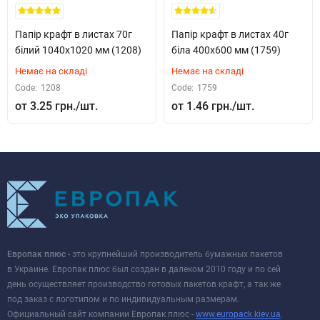
Папір крафт в листах 70г
Папір крафт в листах 40г
білий 1040x1020 мм (1208)
біла 400x600 мм (1759)
Немає на складі
Немає на складі
Code:
1208
Code:
1759
3.25 грн.
1.46 грн.
Европак плюс
- это крупнейший производитель бумажных пакетов
в Украине. Европак плюс был создан в далеком 2010 году и по сей
день осуществляет производство готовых пакетов крафт, а так же
под заказ с логотипом и по индивидуальным размерам.
Официальный сайт компании Европак плюс -
www.europack.kiev.ua
.