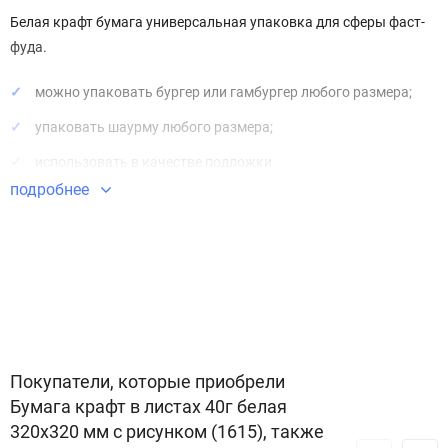
Белая крафт бумага универсальная упаковка для сферы фаст-
фуда.
можно упаковать бургер или гамбургер любого размера;
упаковать шаурму любого размера;
использовать в качестве подложки.
подробнее
Особенности
белая крафтовая бумага;
принт “газета” - кушай и читай;
размер одного листа 320х320мм (всего в упаковке 1000
листов).
Покупатели, которые приобрели
плотность 40 г/м2 (высокая стойкость к жиру);
Бумага крафт в листах 40г белая
односторонняя ламинация (с внутренней стороны);
320x320 мм с рисунком (1615), также