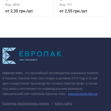
Код:
4834
Код:
701
2,30 грн.
2,55 грн.
Европак плюс
- это крупнейший производитель бумажных пакетов
в Украине. Европак плюс был создан в далеком 2010 году и по сей
день осуществляет производство готовых пакетов крафт, а так же
под заказ с логотипом и по индивидуальным размерам.
Официальный сайт компании Европак плюс -
www.europack.kiev.ua
.
|
Политика персональных данных
Карта сайта