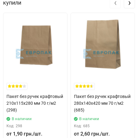
‹
›
производиться из первичной крафт бумаги;
купили
можно нагревать в микроволновке;
Рекомендации
рекомендовано для упаковки гамбургеров, шаурмы;
не хранить в местах, где высокая влажность или есть
возможность попадания влаги;
не для многоразового использования.
Дешевле, чем бумага в рулонах
Используя крафт бумагу в листах - вы экономите деньги и
Пакет без ручек крафтовый
Пакет без ручек крафтовый
время, а также упрощаете и усовершенствуете учет расходников
210x115x280 мм 70 г/м2
280x140x420 мм 70 г/м2
в заведении.
(298)
(685)
В наличии
В наличии
Упаковка белой крафт бумаги вмещает 1000 листов,
Код:
298
Код:
685
соответственно легко высчитать сколько бумаги уходит на
1,90 грн.
2,60 грн.
расходники. Оберточную бумагу в рулоне сложнее отмерить и