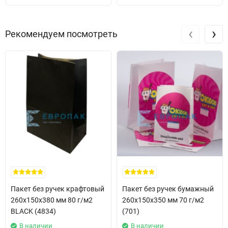
нарезать ровными кусками, более того, вы не сможете
проверить сколько метров в рулоне, а листы всегда можно
‹
›
Рекомендуем посмотреть
пересчитать в случае надобности.
Пакет без ручек крафтовый
Пакет без ручек бумажный
260x150x380 мм 80 г/м2
260x150x350 мм 70 г/м2
BLACK (4834)
(701)
В наличии
В наличии