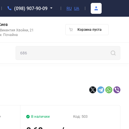
(098) 907-90-09
RU
|
UA
 Киев
Корзина пуста
 Викентия Хвойки, 21
м. Почайна
В наличии
Код:
503
?