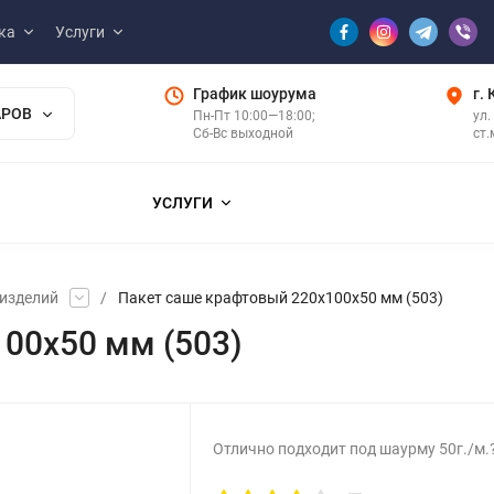
ка
Услуги
График шоурума
г.
АРОВ
Пн-Пт 10:00—18:00;
ул.
Сб-Вс выходной
ст.
УСЛУГИ
 изделий
/
Пакет саше крафтовый 220x100x50 мм (503)
00x50 мм (503)
Отлично подходит под шаурму 50г./м.