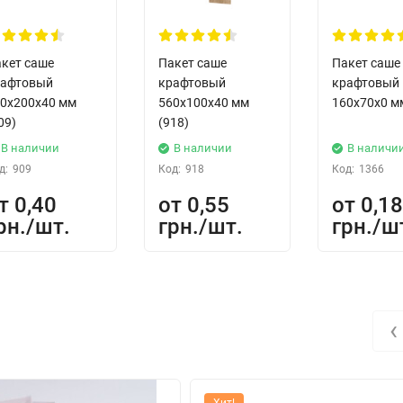
кет саше
Пакет саше
Пакет саше
рафтовый
крафтовый
крафтовый
0x200x40 мм
560x100x40 мм
160x70x0 м
09)
(918)
В наличии
В наличии
В наличи
д:
909
Код:
918
Код:
1366
0,40
0,55
0,1
рн.
грн.
грн.
‹