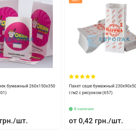
Хит!
учек бумажный 260x150x350
Пакет саше бумажный 230x90x50
701)
г/м2 с рисунком (657)
В наличии
грн.
0,42 грн.