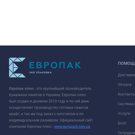
ПОМОЩ
Доставк
Оплата
Европак плюс
- это крупнейший производитель
Контакт
бумажных пакетов в Украине. Европак плюс
был создан в далеком 2010 году и по сей день
Система 
осуществляет производство готовых пакетов
Услуги
крафт, а так же под заказ с логотипом и по
индивидуальным размерам. Официальный сайт
Блог
компании Европак плюс -
www.europack.kiev.ua
.
Сотрудни