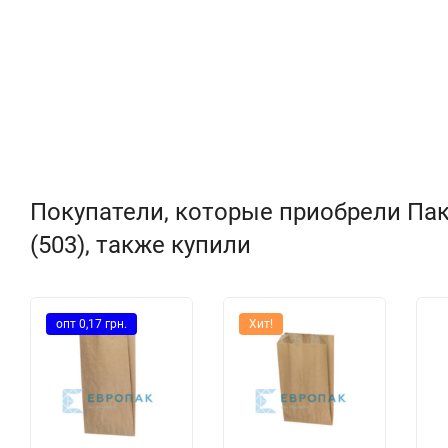
фасовки кофе и чая до 200 грамм
фасовки пищевых продуктов до 200 грамм
колбас (половинки, четвертушки)
Покупатели, которые приобрели Па
(503), также купили
опт 0,17 грн.
Хит!