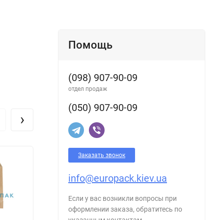
Помощь
(098) 907-90-09
отдел продаж
(050) 907-90-09
›
Заказать звонок
Пакет саше
Пакет саше
info@europack.kiev.ua
крафтовый
крафтовый
310x170x60 мм
310x200x40 мм
Если у вас возникли вопросы при
(1501)
(1502)
оформлении заказа, обратитесь по