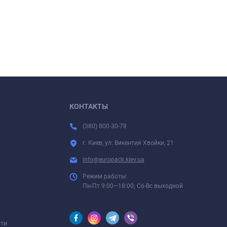
КОНТАКТЫ
(380) 800-30-78
г. Киев, ул. Викентия Хвойки, 21
info@europack.kiev.ua
Режим работы:
Пн-Пт 9:00—18:00; Сб-Вс выходной
сти