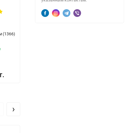
указанным контактам.
м (1366)
и
В наличии
В наличии
Код:
1501
Код:
1502
8
0,49
0,51
грн.
грн.
›